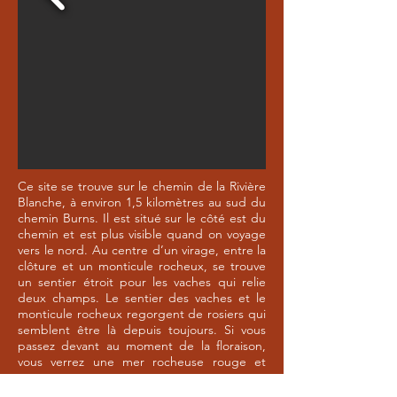
Ce site se trouve sur le chemin de la Rivière
Blanche, à environ 1,5 kilomètres au sud du
chemin Burns. Il est situé sur le côté est du
chemin et est plus visible quand on voyage
vers le nord. Au centre d’un virage, entre la
clôture et un monticule rocheux, se trouve
un sentier étroit pour les vaches qui relie
deux champs. Le sentier des vaches et le
monticule rocheux regorgent de rosiers qui
semblent être là depuis toujours. Si vous
passez devant au moment de la floraison,
vous verrez une mer rocheuse rouge et
verte.