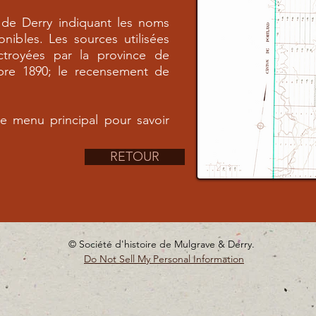
 de Derry indiquant les noms
onibles. Les sources utilisées
octroyées par la province de
re 1890; le recensement de
le menu principal pour savoir
RETOUR
© Société d'histoire de Mulgrave & Derry.
Do Not Sell My Personal Information