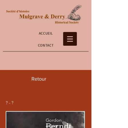
ACCUEIL
CONTACT
Retour
? - ?
Gordon
Berndt
et Iver